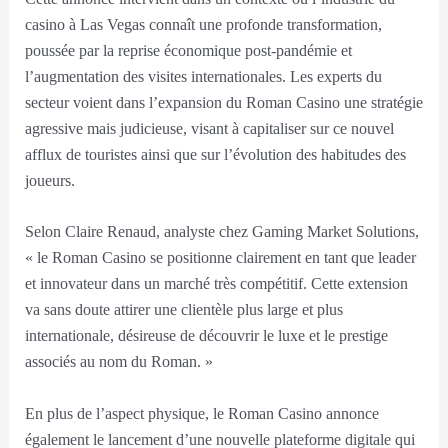
casino à Las Vegas connaît une profonde transformation,
poussée par la reprise économique post-pandémie et
l’augmentation des visites internationales. Les experts du
secteur voient dans l’expansion du Roman Casino une stratégie
agressive mais judicieuse, visant à capitaliser sur ce nouvel
afflux de touristes ainsi que sur l’évolution des habitudes des
joueurs.
Selon Claire Renaud, analyste chez Gaming Market Solutions,
« le Roman Casino se positionne clairement en tant que leader
et innovateur dans un marché très compétitif. Cette extension
va sans doute attirer une clientèle plus large et plus
internationale, désireuse de découvrir le luxe et le prestige
associés au nom du Roman. »
En plus de l’aspect physique, le Roman Casino annonce
également le lancement d’une nouvelle plateforme digitale qui