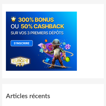
e
r
c
h
e
r
:
Articles récents