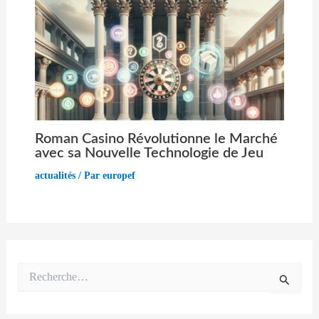
Roman Casino Révolutionne le Marché
avec sa Nouvelle Technologie de Jeu
actualités
/ Par
europef
R
e
c
h