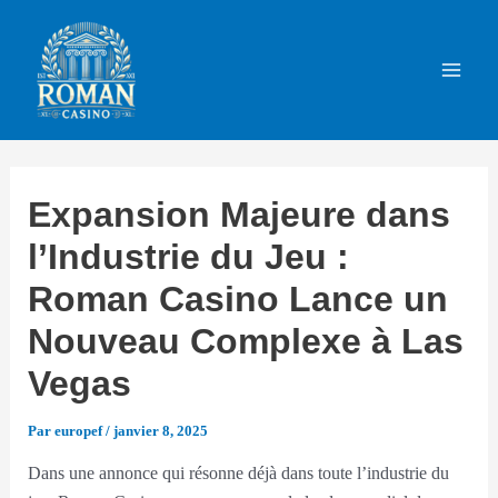
Aller
au
contenu
MAI
MEN
Expansion Majeure dans
l’Industrie du Jeu :
Roman Casino Lance un
Nouveau Complexe à Las
Vegas
Par
europef
/
janvier 8, 2025
Dans une annonce qui résonne déjà dans toute l’industrie du