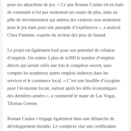
pour ses attractions de jeu. « Ce que Roman Casino est en train
de construire n’est pas seulement un casino de plus, mais un
pôle de divertissement qui attirera des visiteurs non seulement
pour le jeu mais pour une panoplie d’expériences », a analysé
Clara Fontaine, experte du secteur des jeux de hasard.
Le projet est également loué pour son potentiel de création
d’emplois. On estime à plus de 4,000 le nombre d’emplois
directs qui seront créés une fois le complexe ouvert, sans
compter les nombreux autres emplois indirects dans les
services et le commerce local. « C’est une bouffée d’oxygène
pour l’économie locale, surtout après les défis économiques
des dernières années », a commenté le maire de Las Vegas,
Thomas Greene.
Roman Casino s’engage également dans une démarche de
développement durable. Le complexe vise une certification