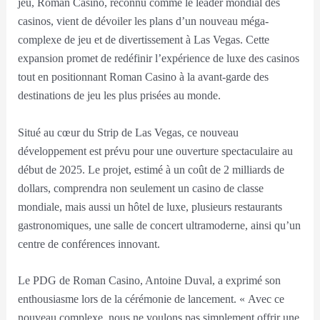
jeu, Roman Casino, reconnu comme le leader mondial des
casinos, vient de dévoiler les plans d’un nouveau méga-
complexe de jeu et de divertissement à Las Vegas. Cette
expansion promet de redéfinir l’expérience de luxe des casinos
tout en positionnant Roman Casino à la avant-garde des
destinations de jeu les plus prisées au monde.
Situé au cœur du Strip de Las Vegas, ce nouveau
développement est prévu pour une ouverture spectaculaire au
début de 2025. Le projet, estimé à un coût de 2 milliards de
dollars, comprendra non seulement un casino de classe
mondiale, mais aussi un hôtel de luxe, plusieurs restaurants
gastronomiques, une salle de concert ultramoderne, ainsi qu’un
centre de conférences innovant.
Le PDG de Roman Casino, Antoine Duval, a exprimé son
enthousiasme lors de la cérémonie de lancement. « Avec ce
nouveau complexe, nous ne voulons pas simplement offrir une