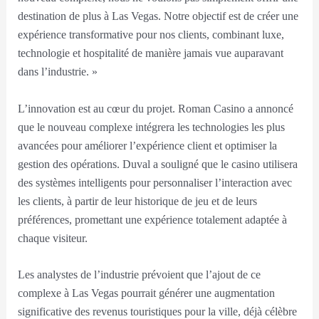
destination de plus à Las Vegas. Notre objectif est de créer une
expérience transformative pour nos clients, combinant luxe,
technologie et hospitalité de manière jamais vue auparavant
dans l’industrie. »
L’innovation est au cœur du projet. Roman Casino a annoncé
que le nouveau complexe intégrera les technologies les plus
avancées pour améliorer l’expérience client et optimiser la
gestion des opérations. Duval a souligné que le casino utilisera
des systèmes intelligents pour personnaliser l’interaction avec
les clients, à partir de leur historique de jeu et de leurs
préférences, promettant une expérience totalement adaptée à
chaque visiteur.
Les analystes de l’industrie prévoient que l’ajout de ce
complexe à Las Vegas pourrait générer une augmentation
significative des revenus touristiques pour la ville, déjà célèbre