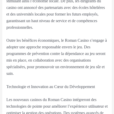
stimulant ainsi l’économie locale. De plus, les dirigeants du
casino ont annoncé des partenariats avec des écoles hôtelières
et des universités locales pour former les futurs employés,
garantissant un haut niveau de service et de compétences
professionnelles.
Outre les bénéfices économiques, le Roman Casino s’engage à
adopter une approche responsable envers le jeu. Des
programmes de prévention contre la dépendance au jeu seront
mis en place, en collaboration avec des organisations
spécialisées, pour promouvoir un environnement de jeu sûr et
sain.
Technologie et Innovation au Cœur du Développement
Les nouveaux casinos du Roman Casino intégreront des
technologies de pointe pour améliorer l’expérience utilisateur et
optimiser la gestion des opérations. Des systèmes avancés de