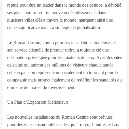
réputé pour être un leader dans le monde des casinos, a dévoilé
ses plans pour ouvrir de nouveaux établissements dans
plusieurs villes clés à travers le monde, marquant ainsi une
étape significative dans sa stratégie de globalisation.
Le Roman Casino, connu pour ses installations luxueuses et
son service clientèle de premier ordre, a toujours été une
destination privilégiée pour les amateurs de jeux. Avec des sites
existants qui attirent des millions de visiteurs chaque année,
cette expansion représente non seulement un tournant pour la
compagnie mais promet également de redéfinir les standards du
tourisme de luxe et du divertissement.
Un Plan d’Expansion Méticuleux
Les nouvelles installations du Roman Casino sont prévues
pour des villes cosmopolites telles que Tokyo, Londres et Las