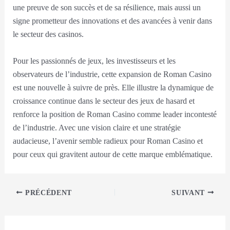
une preuve de son succès et de sa résilience, mais aussi un
signe prometteur des innovations et des avancées à venir dans
le secteur des casinos.
Pour les passionnés de jeux, les investisseurs et les
observateurs de l’industrie, cette expansion de Roman Casino
est une nouvelle à suivre de près. Elle illustre la dynamique de
croissance continue dans le secteur des jeux de hasard et
renforce la position de Roman Casino comme leader incontesté
de l’industrie. Avec une vision claire et une stratégie
audacieuse, l’avenir semble radieux pour Roman Casino et
pour ceux qui gravitent autour de cette marque emblématique.
PRÉCÉDENT
SUIVANT