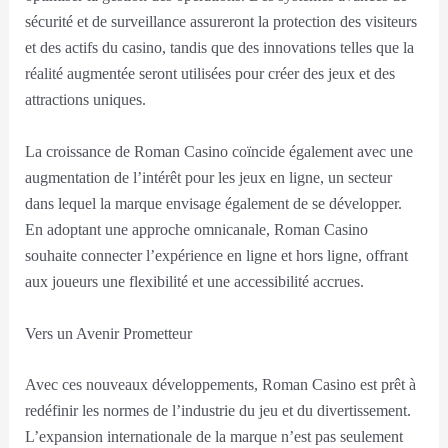
sécurité et de surveillance assureront la protection des visiteurs
et des actifs du casino, tandis que des innovations telles que la
réalité augmentée seront utilisées pour créer des jeux et des
attractions uniques.
La croissance de Roman Casino coïncide également avec une
augmentation de l’intérêt pour les jeux en ligne, un secteur
dans lequel la marque envisage également de se développer.
En adoptant une approche omnicanale, Roman Casino
souhaite connecter l’expérience en ligne et hors ligne, offrant
aux joueurs une flexibilité et une accessibilité accrues.
Vers un Avenir Prometteur
Avec ces nouveaux développements, Roman Casino est prêt à
redéfinir les normes de l’industrie du jeu et du divertissement.
L’expansion internationale de la marque n’est pas seulement