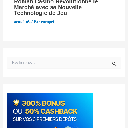
Roman Casino Révolutionne le
Marché avec sa Nouvelle
Technologie de Jeu
actualités
/ Par
europef
R
e
c
h
e
r
c
h
e
r
: