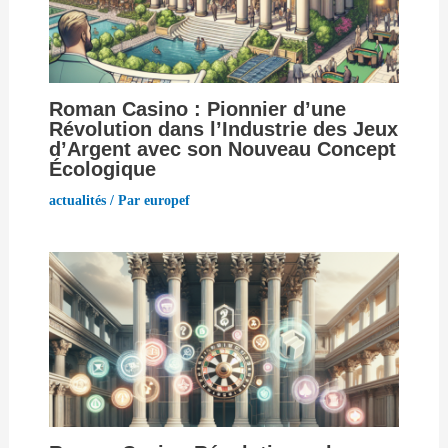
Roman Casino : Pionnier d’une
Révolution dans l’Industrie des Jeux
d’Argent avec son Nouveau Concept
Écologique
actualités
/ Par
europef