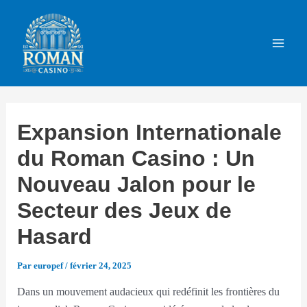
Aller
au
contenu
MAI
MEN
Expansion Internationale
du Roman Casino : Un
Nouveau Jalon pour le
Secteur des Jeux de
Hasard
Par
europef
/
février 24, 2025
Dans un mouvement audacieux qui redéfinit les frontières du