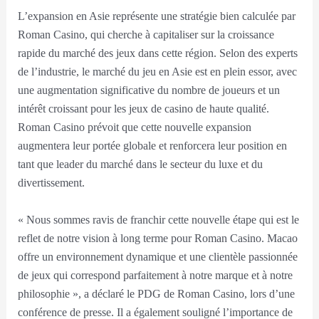
L’expansion en Asie représente une stratégie bien calculée par
Roman Casino, qui cherche à capitaliser sur la croissance
rapide du marché des jeux dans cette région. Selon des experts
de l’industrie, le marché du jeu en Asie est en plein essor, avec
une augmentation significative du nombre de joueurs et un
intérêt croissant pour les jeux de casino de haute qualité.
Roman Casino prévoit que cette nouvelle expansion
augmentera leur portée globale et renforcera leur position en
tant que leader du marché dans le secteur du luxe et du
divertissement.
« Nous sommes ravis de franchir cette nouvelle étape qui est le
reflet de notre vision à long terme pour Roman Casino. Macao
offre un environnement dynamique et une clientèle passionnée
de jeux qui correspond parfaitement à notre marque et à notre
philosophie », a déclaré le PDG de Roman Casino, lors d’une
conférence de presse. Il a également souligné l’importance de