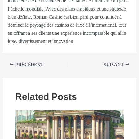
indicateur clé de la santé et de la vitalité de l’industrie du jeu à
l’échelle mondiale. Avec des plans ambitieux et une stratégie
bien définie, Roman Casino est bien parti pour continuer à
dominer le paysage des casinos de luxe à l’international, tout
en offrant à ses clients une expérience incomparable qui allie
luxe, divertissement et innovation.
PRÉCÉDENT
SUIVANT
Related Posts