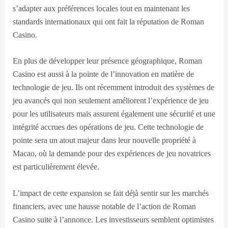
s’adapter aux préférences locales tout en maintenant les
standards internationaux qui ont fait la réputation de Roman
Casino.
En plus de développer leur présence géographique, Roman
Casino est aussi à la pointe de l’innovation en matière de
technologie de jeu. Ils ont récemment introduit des systèmes de
jeu avancés qui non seulement améliorent l’expérience de jeu
pour les utilisateurs mais assurent également une sécurité et une
intégrité accrues des opérations de jeu. Cette technologie de
pointe sera un atout majeur dans leur nouvelle propriété à
Macao, où la demande pour des expériences de jeu novatrices
est particulièrement élevée.
L’impact de cette expansion se fait déjà sentir sur les marchés
financiers, avec une hausse notable de l’action de Roman
Casino suite à l’annonce. Les investisseurs semblent optimistes